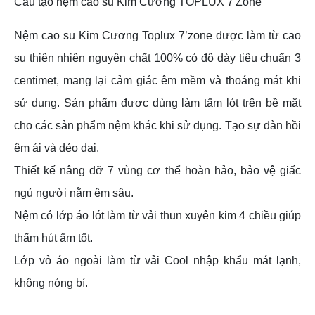
Cấu tạo nệm cao su Kim Cương TOPLUX 7'Zone
Nệm cao su Kim Cương Toplux 7’zone được làm từ cao
su thiên nhiên nguyên chất 100% có độ dày tiêu chuẩn 3
centimet, mang lại cảm giác êm mềm và thoáng mát khi
sử dụng. Sản phẩm được dùng làm tấm lót trên bề mặt
cho các sản phẩm nệm khác khi sử dụng. Tạo sự đàn hồi
êm ái và dẻo dai.
Thiết kế nâng đỡ 7 vùng cơ thể hoàn hảo, bảo vệ giấc
ngủ người nằm êm sâu.
Nệm có lớp áo lót làm từ vải thun xuyên kim 4 chiều giúp
thấm hút ẩm tốt.
Lớp vỏ áo ngoài làm từ vải Cool nhập khẩu mát lạnh,
không nóng bí.