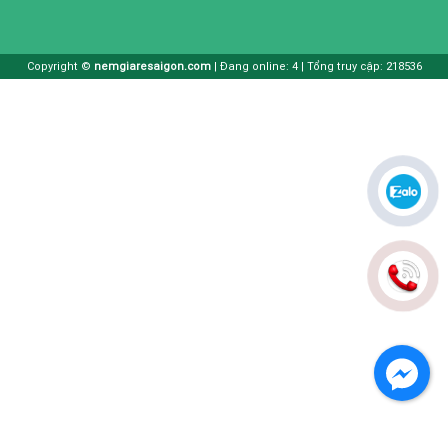
Copyright ©
nemgiaresaigon.com
| Đang online: 4 | Tổng truy cập: 218536