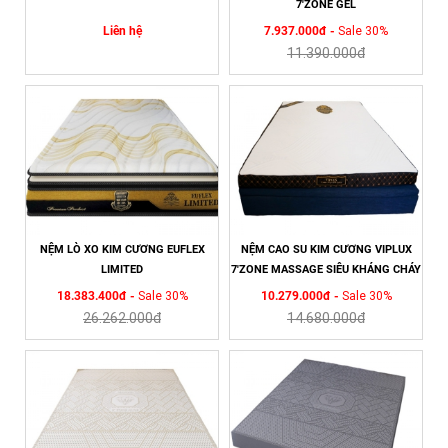
7'ZONE GEL
Liên hệ
7.937.000đ -
Sale 30%
11.390.000đ
NỆM LÒ XO KIM CƯƠNG EUFLEX
NỆM CAO SU KIM CƯƠNG VIPLUX
LIMITED
7'ZONE MASSAGE SIÊU KHÁNG CHÁY
18.383.400đ -
Sale 30%
10.279.000đ -
Sale 30%
26.262.000đ
14.680.000đ