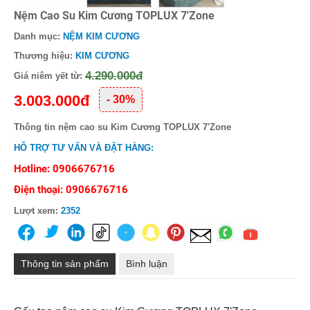
Nệm Cao Su Kim Cương TOPLUX 7'Zone
Danh mục:
NỆM KIM CƯƠNG
Thương hiệu:
KIM CƯƠNG
4.290.000đ
Giá niêm yết từ:
3.003.000đ
- 30%
Thông tin nệm cao su Kim Cương TOPLUX 7'Zone
HỖ TRỢ TƯ VẤN VÀ ĐẶT HÀNG:
Hotline: 0906676716
Điện thoại: 0906676716
Lượt xem:
2352
Thông tin sản phẩm
Bình luận